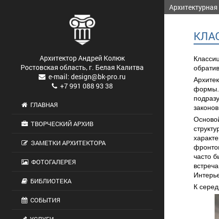
Архитектурная
КЛА
Архитектор Андрей Колюк
Классиц
Ростовская область, г. Белая Калитва
обратив
e-mail: design@bk-pro.ru
Архитек
+7 991 088 93 38
формы.
подразу
ГЛАВНАЯ
законов
Основой
ТВОРЧЕСКИЙ АРХИВ
структу
характе
ЗАМЕТКИ АРХИТЕКТОРА
фронто
часто б
ФОТОГАЛЕРЕЯ
встреч
Интерье
БИБЛИОТЕКА
К серед
СОБЫТИЯ