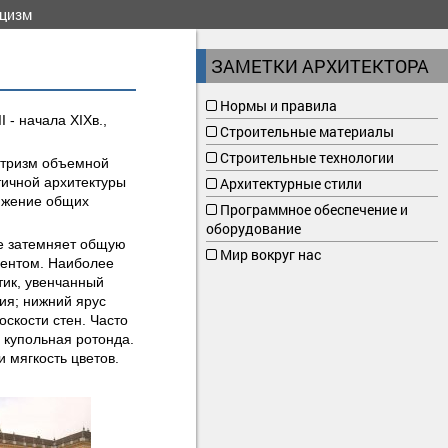
ицизм
ЗАМЕТКИ АРХИТЕКТОРА
Нормы и правила
 - начала XIXв.,
Строительные материалы
Строительные технологии
етризм объемной
ичной архитектуры
Архитектурные стили
тижение общих
Программное обеспечение и
оборудование
не затемняет общую
Мир вокруг нас
ментом. Наиболее
тик, увенчанный
ия; нижний ярус
оскости стен. Часто
купольная ротонда.
 мягкость цветов.