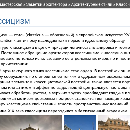
 мастерская
»
Заметки архитектора
»
Архитектурные стили
» Класс
ССИЦИЗМ
изм — стиль (classicus — образцовый) в европейском искусстве XVII
шийся к античному наследию как к норме и идеальному образцу.
туре классицизма в целом присущи логичность планировки и геом
 Постоянное обращение архитекторов классицизма к наследию ант
мевало не только использование ее отдельных мотивов, но и пос
 архитектоники.
 архитектурного языка классицизма стал ордер. В постройках он 
ру сооружения, но становится ее тонким и сдержанным аккомпане
рным элементом классицистической постройки также является пор
ном или аттиком и эффектно выделяющий центральную часть здан
ывает обработан рустом, в верхних ярусах преобладают гладкие пл
ающимся мотивом церковных построек становится венчающая храм 
ру классицизма свойственны ясность пространственных членений и
ине XIX века классицизм переродился в безжизненный академизм.