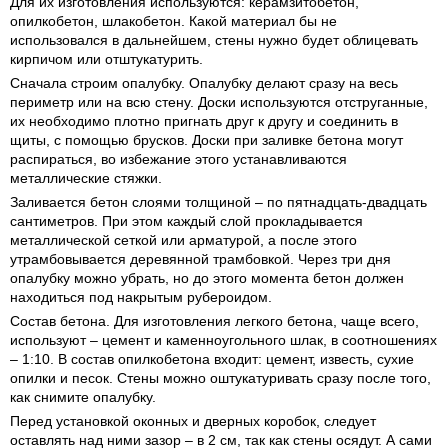
Для их изготовления используются: керамзитобетон,
опилкобетон, шлакобетон. Какой материал бы не
использовался в дальнейшем, стены нужно будет облицевать
кирпичом или отштукатурить.
Сначала строим опалубку. Опалубку делают сразу на весь
периметр или на всю стену. Доски используются отструганные,
их необходимо плотно пригнать друг к другу и соединить в
щиты, с помощью брусков. Доски при заливке бетона могут
распираться, во избежание этого устанавливаются
металлические стяжки.
Заливается бетон слоями толщиной – по пятнадцать-двадцать
сантиметров. При этом каждый слой прокладывается
металлической сеткой или арматурой, а после этого
утрамбовывается деревянной трамбовкой. Через три дня
опалубку можно убрать, но до этого момента бетон должен
находиться под накрытым рубероидом.
Состав бетона. Для изготовления легкого бетона, чаще всего,
используют – цемент и каменноугольного шлак, в соотношениях
– 1:10. В состав опилкобетона входит: цемент, известь, сухие
опилки и песок. Стены можно оштукатуривать сразу после того,
как снимите опалубку.
Перед установкой оконных и дверных коробок, следует
оставлять над ними зазор – в 2 см, так как стены осядут. А сами