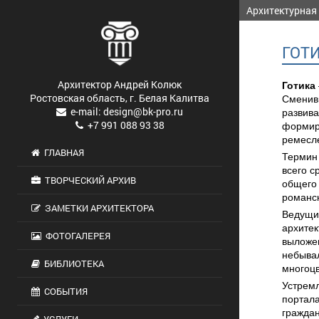
Архитектурная
ГОТ
Архитектор Андрей Колюк
Готика
Ростовская область, г. Белая Калитва
Смени
e-mail: design@bk-pro.ru
развива
+7 991 088 93 38
формиро
ремесле
ГЛАВНАЯ
Термин 
всего с
ТВОРЧЕСКИЙ АРХИВ
общего 
романск
ЗАМЕТКИ АРХИТЕКТОРА
Ведущим
архитек
ФОТОГАЛЕРЕЯ
выложен
небывал
БИБЛИОТЕКА
многоц
Устрем
СОБЫТИЯ
портала
граждан