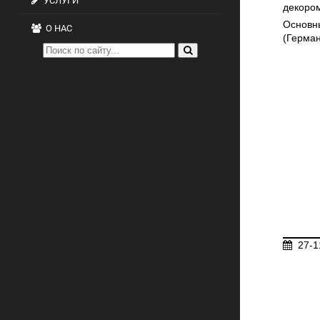
УСЛУГИ
декором
Основны
О НАС
(Герман
27-1