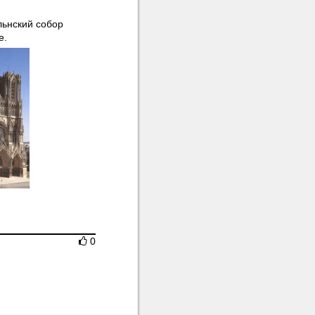
льнский собор
е.
0