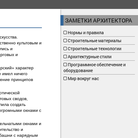
ЗАМЕТКИ АРХИТЕКТОРА
Нормы и правила
кусства.
Строительные материалы
ственно культовым и
Строительные технологии
лись и
орговых и
Архитектурные стили
Программное обеспечение и
рский» характер
оборудование
е имел ничего
Мир вокруг нас
нение принципов
отической
товых сводов,
лила создать
 огромными окнами с
ельчатыми окнами и
ительство и
 башни с нарядным