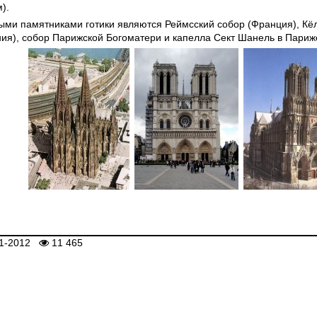
).
ми памятниками готики являются Реймсский собор (Франция), Кё
ия), собор Парижской Богоматери и капелла Сект Шанель в Париж
1-2012
11 465