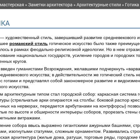
 мастерская
»
Заметки архитектора
»
Архитектурные стили
» Готика
ИКА
— художественный стиль, завершивший развитие средневекового ис
вшее
романский стиль
готическое искусство было также преимуще
лось в рамках феодально-религиозной идеологии. Но в нем отрази
вание национальных государств, усиление городов и городских т
нных кругов.
введен гуманистами Возрождения, желавшими подчеркнуть «варва
редневекового искусства; в действительности же готический стиль н
с готами и представлял собой закономерное развитие и видоизме
ого искусства.
 архитектурным типом стал городской собор: каркасная система г
туры (стрельчатые арки опираются на столбы: боковой распор крес
ных на нервюрах, передается аркбутанами на контрфорсы) позво
ые по высоте и обширности интерьеры соборов, прорезать стены
ветными витражами.
ление собора ввысь выражено гигантскими ажурными башнями, стр
ми, изогнутыми статуями, сложным орнаментом. Развивались стро
ская архитектура (жилые дома, ратуши, торговые ряды, городские